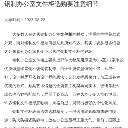
钢制办公室文件柜选购要注意细节
发布时间：2023-08-28
大多数人在购买钢制办公室
文件柜
的时候，注重的往往是款式
外观，而对钢制文件柜如何鉴别则所知不多。其实，要从很多细微
之处来鉴别办公家具企业出售的钢制文件柜的好坏。
钢制办公室文件柜主要构成部件大都采用厚度为0.6至1.2毫米的
优质薄壁碳素钢不锈钢管制作。由于金属管壁薄韧性强，延展性
好，设计时尽可依着设计师的想法，充分发挥想像力，加工成各种
优美的款式。颇具艺术情趣的金属管主构架再同实木、玻璃等配件
或饰件巧妙搭配结合，尽展千姿百态、万种风韵，令人赏心悦目。
许多钢制文件柜形态独特，风格前卫，展现出极强的个性化风采。
钢制文件柜表面涂饰选材精良，一般选用聚氨酯粉末静电喷
涂，防火防磁还防静电，放在办公室显得庄重大气。目前，国际上