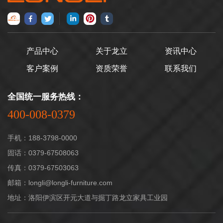
外。 首先，房间布局
哪种颜色呢?它是要依据实
决定着档案室密集架的组
际的是要依据企业的总体特
数、列数的排列组合方式。
性充分考虑的，不一样颜色
因组合方式种类很多，因此
的家具，构建出去的气氛都
产品中心
关于龙立
资讯中心
选择时，大家一定要根据房
是不一样的。 1、绝大
客户案例
资质荣誉
联系我们
间的空间大小以及布局，确
多数办公室全是坐落于办公
定好的恰当合理的方案。
楼中的办公场所，室内空间
全国统一服务热线：
其次，先确定密集架的
都较为低，相对而言很拥
400-008-0379
高度。如果安装档案室密集
堵，因此在那样的自然环境
架的房间有横梁，高度达不
中，办公家具中尽可能要选
手机：188-3798-0000
到，在放置密集架时，就要
择比较浅色的，那样才可以
固话：0379-67508063
避开横梁的位置，将密集架
有一种扩大感。深色的家俱
传真：0379-67503063
放置在其它适合的地方。
会给人一种压迫感。
邮箱：longli@longli-furniture.com
***后，档案密集架的摆
一样合适浅色办公家具的也
放对楼层的承重也有要求。
有例如一些较为严肃认真的
地址：洛阳伊滨区开元大道与掘丁路龙立家具工业园
一般在采购密集架的时候，
办公室，这种类办公室的家