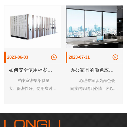
2023-06-03
2023-07-31
如何安全使用档案室
办公家具的颜色应该
密集架
如何选择
档案室密集架储量
心理专家认为颜色会
大、保密性好、使用省时省
间接的影响到心情，所以合
力，是一款特殊的钢制办公
适的办公家具的色彩搭配，
家具。我们在购买时，要先
是会影响到工作效率的。
了解其特点及使用要求，避
面对办公家具的颜色是
免不恰当使用，以免发生意
五花八门的，可是实际的用