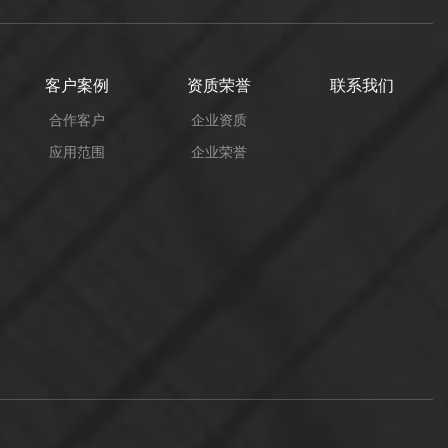
式的不同分为三类： 大水口型：
流道及浇口在分模线上，与产品在开模
时一起脱模，设计***简单，容易加
客户案例
资质荣誉
联系我们
工，成本较低，所以较多人采用大水口
合作客户
企业资质
系统的钢制办公家具进行作业。
应用范围
企业荣誉
细水口型：此类型的钢制办公家具的流
道及浇口不在分模线上，一般直接在产
品上，所以要设计多一组水口分模线，
设计较为复杂，加工较困难，一般要视
产品要求而选用细水口系统。 热
流道型：此类钢制办公家具结构与细水
口大体相同，区别在于流道处于一个或
多个有恒温的热流道板及热唧嘴里，冲
压自动化无冷料脱模，流道及浇口直接
在产品上，所以流道不需要脱模，此系
统又称为无水口系统，可节省原材料，