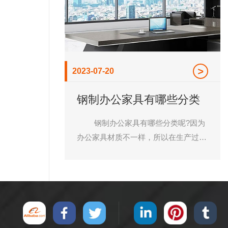
定要重视。这是任何企业想要发展都必
须坚持的重点。 其次，产品价格
实惠。对于顾客来说，密集架厂家的产
品质量很重要，但价格也是他们在选购
时要考虑的主要因素之一，物美价廉的
2023-07-20
产品更吸引顾客。因此，产品价格制定
时应合理。 ***后，密集架款式。
钢制办公家具有哪些分类
现在人们对个性化要求越来越高，因此
产品款式也要多样化，在满足客户个性
钢制办公家具有哪些分类呢?因为
追求的同时，也要使自己的品牌更有特
办公家具材质不一样，所以在生产过程
色，做到人无我有，人有我优。
中需要不同的材料，板材材料、塑料材
关于如何提高密集架厂家品牌信用的问
料、配件材料、五金材料等等。根据不
题就先给大家介绍到这了，如有档案密
同产品的需求需要进行制作及处理。班
集架、移动密集架、密集架档案柜等需
台、办公椅、屏风、会议桌等不同的产
要，欢迎随时咨询洛阳市龙立办公家具
品所需的组合单元件又很大不同。
有限公司!
一般，钢制办公家具可根据制作形