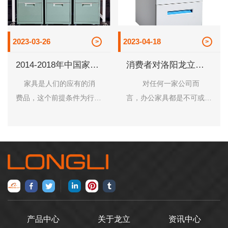
2023-03-26
2023-04-18
2014-2018年中国家具
消费者对洛阳龙立家
市场投资分析
具的需求表现在哪里
家具是人们的应有的消
对任何一家公司而
费品，这个前提条件为行业
言，办公家具都是不可或缺
定义了一个很大的市场。家
的，员工有了好的办公家具
具行业也是历史非常悠久的
才能更好的投入到工作中，
行业，它伴随着人们的衣食
能够充分满足办公需求又美
住行基本需要，并随着人们
观时尚的办公家具才是好家
生活水平的提高而不断发
具，洛阳龙立家具正因具备
展。近年来，中国家具行业
这个优点而广受市场欢迎。
呈现出崭新的精气和面貌。
消费者对办公家具的需求主
作为全球家具生产核心，早
要表现在哪方面呢?下面我
产品中心
关于龙立
资讯中心
在2006年中国家具产业产
们就来说说这个。 1、