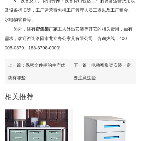
5、设备及工厂费用分摊：设备费用包括工厂的设备运营费用以
及设备折旧等，工厂运营费包括工厂管理人员工资以及工厂租金、
水电物管费等。
另外，还有
密集架厂家
工人外出安装等其它的相关费用，如有
需求，欢迎咨询洛阳市龙立办公家具有限公司，咨询热线：400-
008-0379、188-3798-0000!
上一篇：
保密文件柜的生产优
下一篇：
电动密集架安装一定
势有哪些
要注意这些
相关推荐