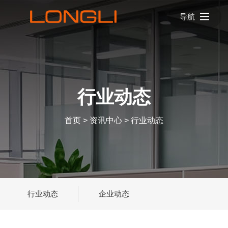
导航
行业动态
首页
>
资讯中心
>
行业动态
行业动态
企业动态