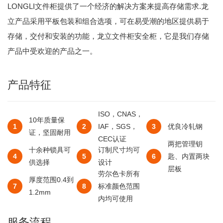
LONGLI文件柜提供了一个经济的解决方案来提高存储需求.龙
立产品采用平板包装和组合选项，可在易受潮的地区提供易于
存储，交付和安装的功能，龙立文件柜安全柜，它是我们存储
产品中受欢迎的产品之一。
产品特征
ISO，CNAS，
10年质量保
IAF，SGS，
优良冷轧钢
1
2
3
证，坚固耐用
CEC认证
两把管理钥
十余种锁具可
订制尺寸均可
匙、内置两块
4
5
6
供选择
设计
层板
劳尔色卡所有
厚度范围0.4到
标准颜色范围
7
8
1.2mm
内均可使用
服务流程