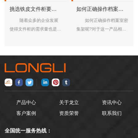
挑选铁皮文件柜要遵
如何正确操作档案室
循哪些原则
密集架
随着众多的企业发展
如何正确操作档案室密
使得文件柜的需求量也是日
集架呢?对于这一产品相信
益增多，好的铁皮文件柜的
大家还是有些许陌生的，更
使用年限也是有一定的保障
别说正确的进行操作了。其
的，在选购文件柜的时候为
实密集架的使用非常的广泛
了能够选到更为合适的，我
几乎每个办公场所以及图书
们在挑选的过程中可以遵循
馆都能使用的得到。下面，
以下的几个要点。 1.
就跟洛阳龙立办公家具的工
用手推一下柜子看是否容易
作人员一起来了解一下
晃动不稳; 2.铁皮文件
吧! 在对密集架进行操
产品中心
关于龙立
资讯中心
柜厂家建议打开柜门和抽屉
作之前首先我们要知道，每
客户案例
资质荣誉
联系我们
时，是否有刺鼻的异味，如
列档案室密集架都是设置有
果有那用的板材是不环保
自锁柄的，是可以单列或者
全国统一服务热线：
的; 3.柜门打开时是否
多列运行的。而自锁柄关闭